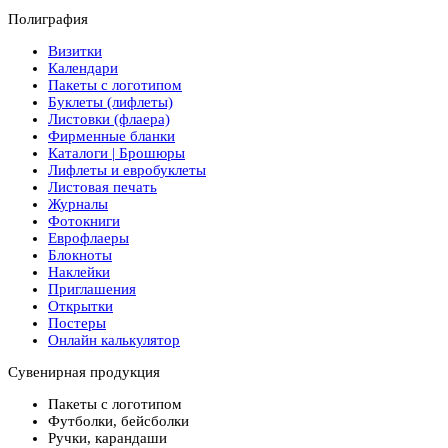
Полиграфия
Визитки
Календари
Пакеты с логотипом
Буклеты (лифлеты)
Листовки (флаера)
Фирменные бланки
Каталоги | Брошюры
Лифлеты и евробуклеты
Листовая печать
Журналы
Фотокниги
Еврофлаеры
Блокноты
Наклейки
Приглашения
Открытки
Постеры
Онлайн калькулятор
Сувенирная продукция
Пакеты с логотипом
Футболки, бейсболки
Ручки, карандаши