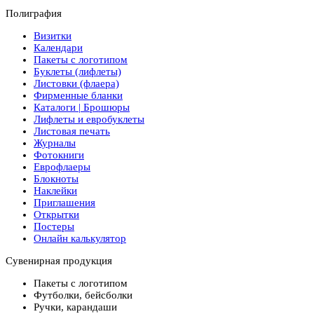
Полиграфия
Визитки
Календари
Пакеты с логотипом
Буклеты (лифлеты)
Листовки (флаера)
Фирменные бланки
Каталоги | Брошюры
Лифлеты и евробуклеты
Листовая печать
Журналы
Фотокниги
Еврофлаеры
Блокноты
Наклейки
Приглашения
Открытки
Постеры
Онлайн калькулятор
Сувенирная продукция
Пакеты с логотипом
Футболки, бейсболки
Ручки, карандаши