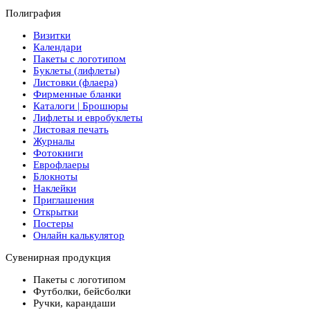
Полиграфия
Визитки
Календари
Пакеты с логотипом
Буклеты (лифлеты)
Листовки (флаера)
Фирменные бланки
Каталоги | Брошюры
Лифлеты и евробуклеты
Листовая печать
Журналы
Фотокниги
Еврофлаеры
Блокноты
Наклейки
Приглашения
Открытки
Постеры
Онлайн калькулятор
Сувенирная продукция
Пакеты с логотипом
Футболки, бейсболки
Ручки, карандаши