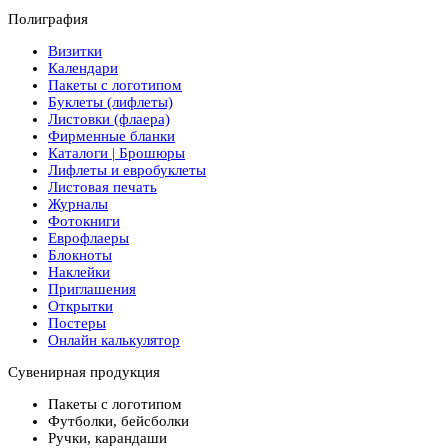
Полиграфия
Визитки
Календари
Пакеты с логотипом
Буклеты (лифлеты)
Листовки (флаера)
Фирменные бланки
Каталоги | Брошюры
Лифлеты и евробуклеты
Листовая печать
Журналы
Фотокниги
Еврофлаеры
Блокноты
Наклейки
Приглашения
Открытки
Постеры
Онлайн калькулятор
Сувенирная продукция
Пакеты с логотипом
Футболки, бейсболки
Ручки, карандаши