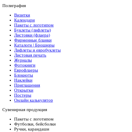
Полиграфия
Визитки
Календари
Пакеты с логотипом
Буклеты (лифлеты)
Листовки (флаера)
Фирменные бланки
Каталоги | Брошюры
Лифлеты и евробуклеты
Листовая печать
Журналы
Фотокниги
Еврофлаеры
Блокноты
Наклейки
Приглашения
Открытки
Постеры
Онлайн калькулятор
Сувенирная продукция
Пакеты с логотипом
Футболки, бейсболки
Ручки, карандаши