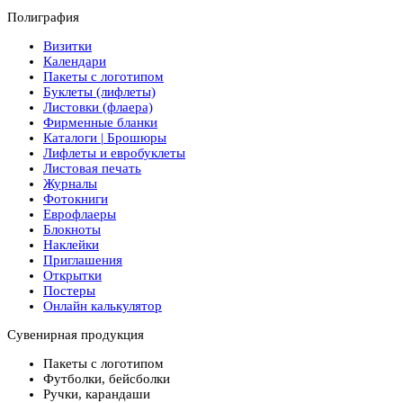
Полиграфия
Визитки
Календари
Пакеты с логотипом
Буклеты (лифлеты)
Листовки (флаера)
Фирменные бланки
Каталоги | Брошюры
Лифлеты и евробуклеты
Листовая печать
Журналы
Фотокниги
Еврофлаеры
Блокноты
Наклейки
Приглашения
Открытки
Постеры
Онлайн калькулятор
Сувенирная продукция
Пакеты с логотипом
Футболки, бейсболки
Ручки, карандаши