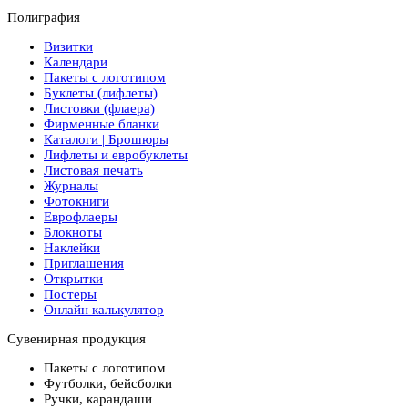
Полиграфия
Визитки
Календари
Пакеты с логотипом
Буклеты (лифлеты)
Листовки (флаера)
Фирменные бланки
Каталоги | Брошюры
Лифлеты и евробуклеты
Листовая печать
Журналы
Фотокниги
Еврофлаеры
Блокноты
Наклейки
Приглашения
Открытки
Постеры
Онлайн калькулятор
Сувенирная продукция
Пакеты с логотипом
Футболки, бейсболки
Ручки, карандаши