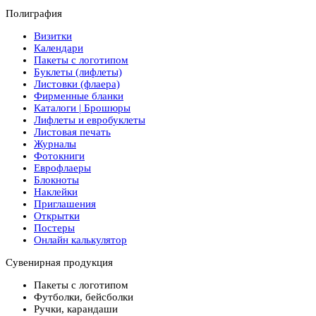
Полиграфия
Визитки
Календари
Пакеты с логотипом
Буклеты (лифлеты)
Листовки (флаера)
Фирменные бланки
Каталоги | Брошюры
Лифлеты и евробуклеты
Листовая печать
Журналы
Фотокниги
Еврофлаеры
Блокноты
Наклейки
Приглашения
Открытки
Постеры
Онлайн калькулятор
Сувенирная продукция
Пакеты с логотипом
Футболки, бейсболки
Ручки, карандаши